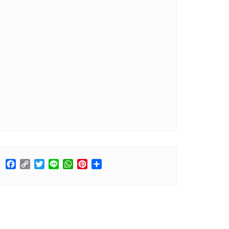
Facebook
Copy
Twitter
Line
WhatsApp
Pinterest
分
Link
享