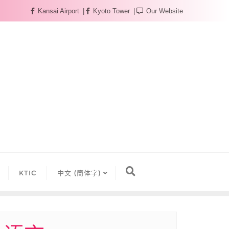
Kansai Airport
Kyoto Tower
Our Website
KTIC
中文 (簡体字)