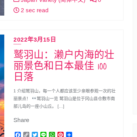
2 sec read
2022年3月15日
鹫羽山：濑户内海的壮
丽景色和日本最佳 100
日落
1 介绍鹫羽山，每一个人都应该至少亲眼参观一次的壮
丽景点！
鹫羽山一览 鹫羽山是位于冈山县仓敷市南
部儿岛的一座小山丘。 […]
Share
Facebook
Copy
Twitter
Line
WhatsApp
Pinterest
分