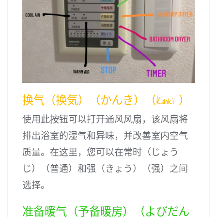
换气（换気）（かんき）（Kanki ）
使用此按钮可以打开通风风扇，该风扇将
排出浴室的湿气和异味，并改善室内空气
质量。在这里，您可以在常时（じょう
じ）（普通）和强（きょう）（强）之间
选择。
准备暖气（予备暖房）（よびだん