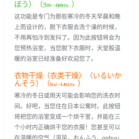
ぼう）（Yobi-danbou ）
这功能是专门为那些寒冷的冬天早晨和晚
上而设计的，脱下衣服去洗个澡的时候，
不用再怕冷到发抖了。因为此按钮将会为
您预热浴室，当您脱下衣服时，天堂般温
暖的浴室已经准备好欢迎您了。
衣物干燥（衣类干燥）（いるいか
んそう）（Irui-kansou ）
寒冷的冬日或雨天可能会影响您的洗衣时
间。好吧，当您住在日本公寓时。此按钮
将把您的浴室变成一个烘干室，并能在三
个小时内正确烘干您的衣服！您甚至可以
在温暖的空气（温风，おんふう，onhuu