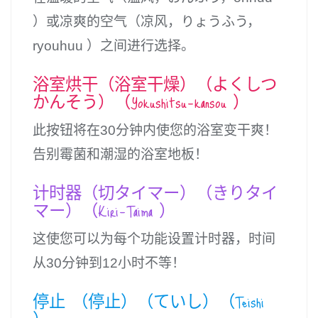
）或凉爽的空气（凉风，りょうふう，
ryouhuu ）之间进行选择。
浴室烘干（浴室干燥）（よくしつ
かんそう）（Yokushitsu-kansou ）
此按钮将在30分钟内使您的浴室变干爽！
告别霉菌和潮湿的浴室地板！
计时器（切タイマー）（きりタイ
マー）（Kiri-Taima ）
这使您可以为每个功能设置计时器，时间
从30分钟到12小时不等！
停止 （停止）（ていし）（Teishi