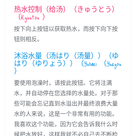
热水控制（给汤）（きゅうとう）
（Kyuutou ）
按下向上按钮以获取热水，而按下向下按
钮则相反。
沐浴水量（汤はり（汤量））（ゆ
はり（ゆりょう））（Yuhari （Yuryou
）
要使用泡澡时，请按此按钮。它将注满
水，并自动停在您选择的水量处。对于那
些可能会忘记直到水溢出并最终浪费大量
水的人来说，这是一个非常有用的功能。
我喜欢这个功能，因为它会告诉我什么时
候把水放好，这样我就不必自己去不断检