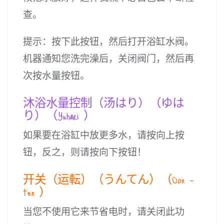
查。
提示：按下此按钮，然后打开浴缸水阀。
机器通知您洗完澡后，关闭阀门，然后再
次按水量按钮。
沐浴水量控制（汤はり）（ゆは
り）（Yuhari ）
如果要在浴缸中放更多水，请按向上按
钮，反之，则请按向下按钮！
开关（运転）（うんてん）（Oon -
ten ）
当您不使用它来节省电时，请关闭此功