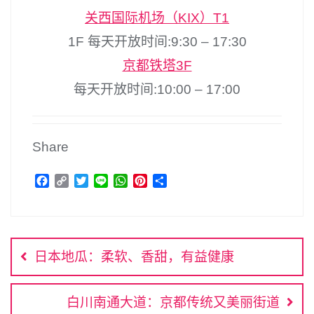
关西国际机场（KIX）T1
1F 每天开放时间:9:30 – 17:30
京都铁塔3F
每天开放时间:10:00 – 17:00
Share
F
C
T
L
W
P
分
a
o
w
i
h
i
享
c
p
i
n
a
n
文
e
y
t
e
t
t
b
L
t
s
e
章
o
i
e
A
r
日本地瓜：柔软、香甜，有益健康
o
n
r
p
e
导
k
k
p
s
航
t
白川南通大道：京都传统又美丽街道