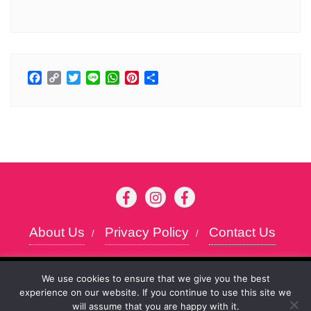
Facebook
Copy
Twitter
Line
WhatsApp
Pinterest
分
Link
享
About Us
Privacy Policy
Contact Us
Copyright ©2026 Kansai chan . All rights
To give you the best possible user experience, this
We use cookies to ensure that we give you the best
reserved.
Powered by
WordPress
&
Designed
experience on our website. If you continue to use this site we
site uses cookies. By continuing to browse the site,
Accept
will assume that you are happy with it.