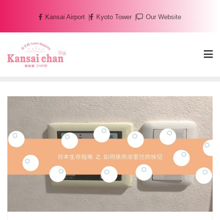
Skip
Kansai Airport
Kyoto Tower
Our Website
to
content