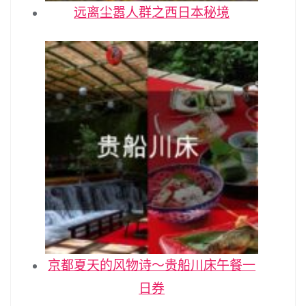
远离尘嚣人群之西日本秘境
京都夏天的风物诗～贵船川床午餐一
日券