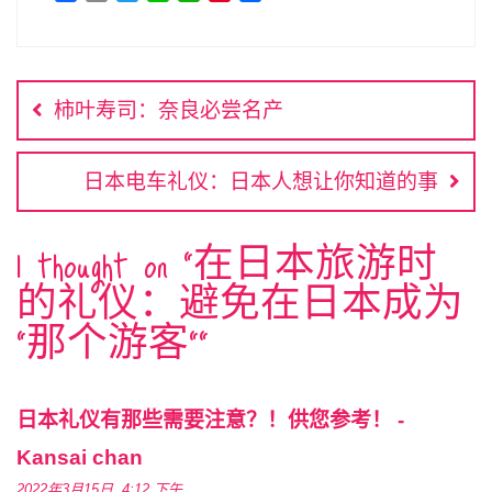
a
o
w
i
h
i
享
c
p
i
n
a
n
文
e
y
t
e
t
t
b
L
t
s
e
章
o
i
e
A
r
柿叶寿司：奈良必尝名产
o
n
r
p
e
导
k
k
p
s
航
t
日本电车礼仪：日本人想让你知道的事
1 thought on “
在日本旅游时
的礼仪：避免在日本成为
“那个游客”
”
日本礼仪有那些需要注意？！供您参考！ -
Kansai chan
2022年3月15日, 4:12 下午