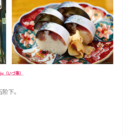
zuju（いづ重）
石阶下。