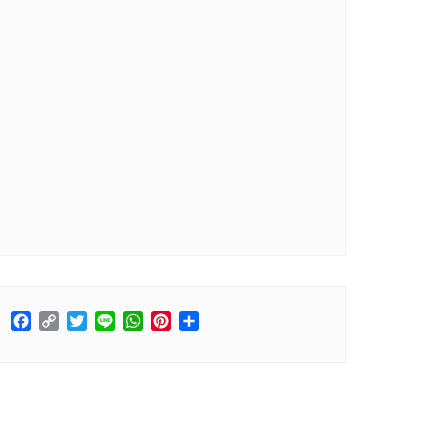
Facebook
Copy
Twitter
Line
WhatsApp
Pinterest
分
Link
享