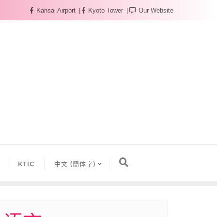
Kansai Airport
Kyoto Tower
Our Website
KTIC
中文 (簡体字)