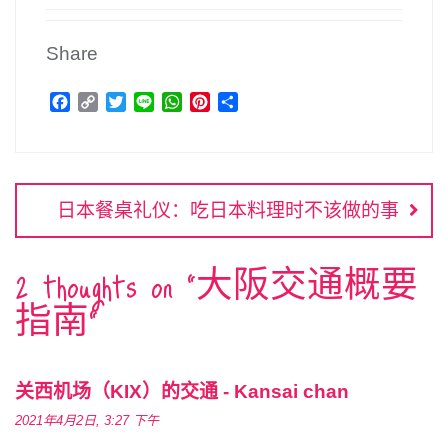
Share
F
C
T
L
W
P
分
a
o
w
i
h
i
享
c
p
i
n
a
n
文
e
y
t
e
t
t
b
L
t
s
e
章
o
i
e
A
r
日本餐桌礼仪：吃日本料理时不该做的事
o
n
r
p
e
导
k
k
p
s
航
t
2 thoughts on “
大阪交通概要
指南
”
关西机场（KIX）的交通 - Kansai chan
2021年4月2日, 3:27 下午