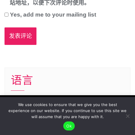
站地址，以便下次评论时使用。
Yes, add me to your mailing list
语言
语
To give you the best possible user experience, this
We use cookies to ensure that we give you the best
experience on our website. If you continue to use this site we
言
site uses cookies. By continuing to browse the site,
Accept
will assume that you are happy with it.
you agree to our use of cookies as described in our
Ok
Privacy Policy
.