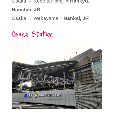
Osaka → Kobe & Himeji =
Hankyu,
Hanshin, JR
Osaka → Wakayama =
Nankai, JR
Osaka Station