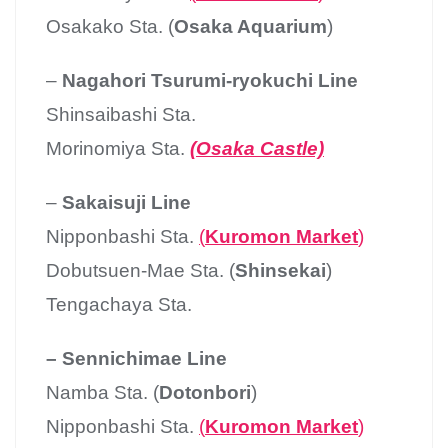
Osakako Sta. (
Osaka Aquarium
)
–
Nagahori Tsurumi-ryokuchi Line
Shinsaibashi Sta.
Morinomiya Sta.
(Osaka Castle)
–
Sakaisuji Line
Nipponbashi Sta.
(
Kuromon Market
)
Dobutsuen-Mae Sta. (
Shinsekai
)
Tengachaya Sta.
– Sennichimae Line
Namba Sta. (
Dotonbori
)
Nipponbashi Sta.
(
Kuromon Market
)