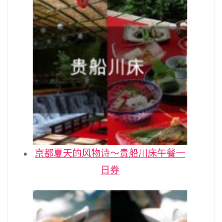
京都夏天的风物诗～贵船川床午餐一
日券