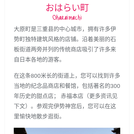
おはらい町
Oharaimachi
大原町是三重县的中心城市，拥有许多伊
势町独特建筑风格的店铺。沿着美丽的石
板街道两旁并列的传统商店吸引了许多来
自日本各地的游客。
在这条800米长的街道上，您可以找到许多
当地的纪念品商店和餐馆，包括著名的300
年历史的甜点店； 赤福本店（更多资讯见
下文）。参观完伊势神宫后，您可以在这
里愉快地散步逛街。