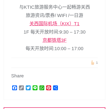
与KTIC旅游服务中心一起畅游关西
旅游资讯/票券/ WIFI /一日游
关西国际机场（KIX）T1
1F 每天开放时间:9:30 – 17:30
京都铁塔3F
每天开放时间:10:00 – 17:00
1
Share
F
C
T
L
W
P
分
a
o
w
i
h
i
享
c
p
i
n
a
n
文
e
y
t
e
t
t
b
L
t
s
e