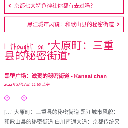
章
o
i
e
A
r
京都七大特色神社你都有去过吗？
o
n
r
p
e
导
k
k
p
s
航
t
黑江城市风貌：和歌山县的秘密街道
1 thought on “
大原町：三重
县的秘密街道
”
黑壁广场：滋贺的秘密街道 - Kansai chan
2022年3月17日, 11:50 上午
[…] 大原町：三重县的秘密街道 黑江城市风貌：
和歌山县的秘密街道 白川南通大道：京都传统又