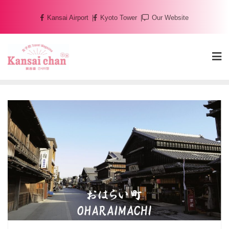
Skip
Kansai Airport
Kyoto Tower
Our Website
to
content