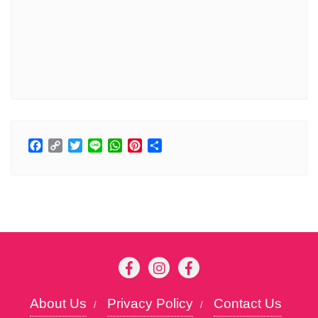
Facebook
Copy
Twitter
Line
WhatsApp
Pinterest
分
Link
享
About Us
Privacy Policy
Contact Us