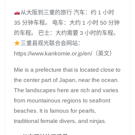
从大阪到三重的旅行 汽车：约 1 小时
35 分钟车程。 电车：大约 1 小时 50 分钟
的车程。 巴士：大约需要 3 小时的车程。
三重县观光联合会网站：
https://www.kankomie.or.jp/en/（英文）
Mie is a prefecture that is located close to
the center part of Japan, near the ocean.
The landscapes here are rich and varies
from mountainous regions to seafront
beaches. It is famous for pearls,
traditional female divers, and ninjas.