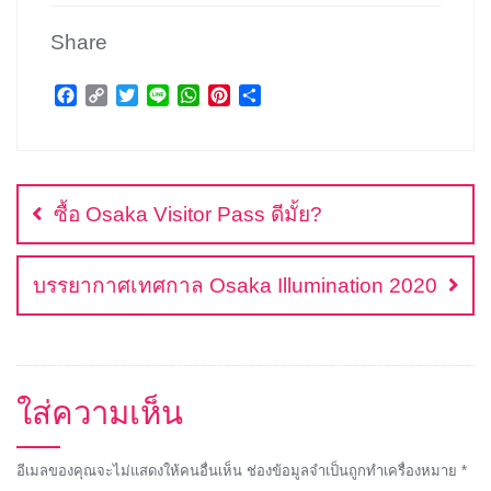
Share
F
C
T
L
W
P
S
a
o
w
i
h
i
h
c
p
i
n
a
n
a
แนะแนว
e
y
t
e
t
t
r
b
L
t
s
e
e
เรื่อง
o
i
e
A
r
ซื้อ Osaka Visitor Pass ดีมั้ย?
o
n
r
p
e
k
k
p
s
t
บรรยากาศเทศกาล Osaka Illumination 2020
ใส่ความเห็น
อีเมลของคุณจะไม่แสดงให้คนอื่นเห็น
ช่องข้อมูลจำเป็นถูกทำเครื่องหมาย
*