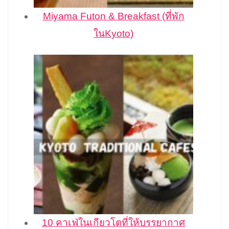
Miyama Futon & Breakfast (ที่พัก
ในKyoto)
10 คาเฟ่ในเกียวโตที่ให้บรรยากาศ