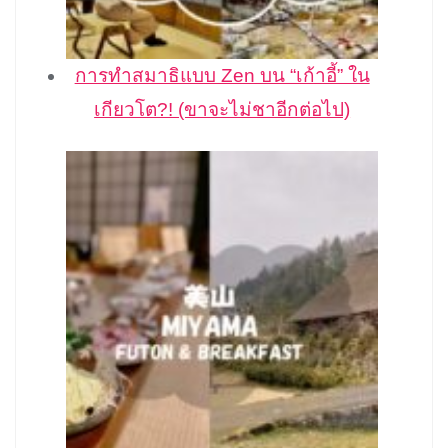
การทำสมาธิแบบ Zen บน “เก้าอี้” ใน
เกียวโต?! (ขาจะไม่ชาอีกต่อไป)