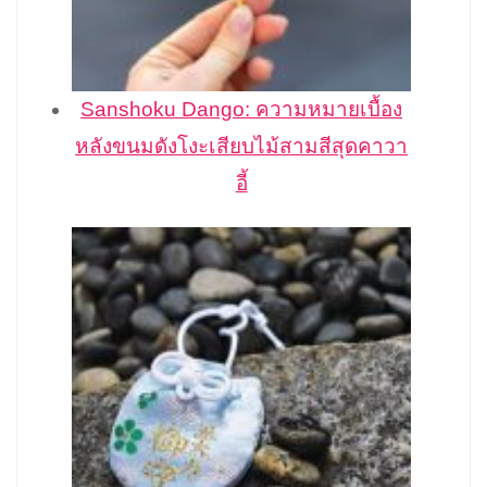
Sanshoku Dango: ความหมายเบื้อง
หลังขนมดังโงะเสียบไม้สามสีสุดคาวา
อี้