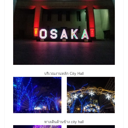
บริเวณงานหลัก City Hall
ทางเดินด้านข้าง city hall