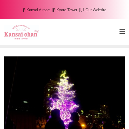
Skip
Kansai Airport
Kyoto Tower
Our Website
to
content