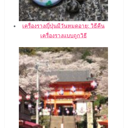
เครื่องรางญี่ปุ่นมีวันหมดอายุ: วิธีคืน
เครื่องรางแบบถูกวิธี