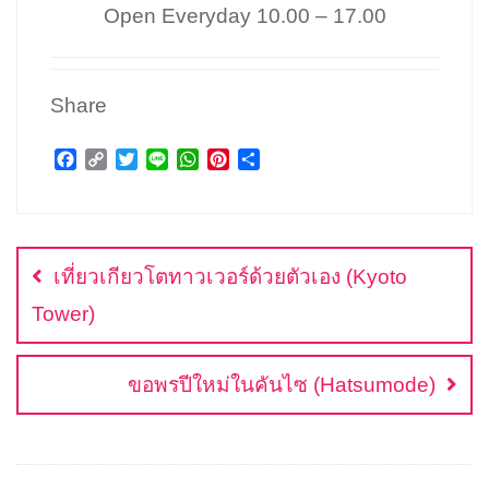
Open Everyday 10.00 – 17.00
Share
F
C
T
L
W
P
S
a
o
w
i
h
i
h
c
p
i
n
a
n
a
แนะแนว
e
y
t
e
t
t
r
b
L
t
s
e
e
เรื่อง
o
i
e
A
r
เที่ยวเกียวโตทาวเวอร์ด้วยตัวเอง (Kyoto
o
n
r
p
e
k
k
p
s
Tower)
t
ขอพรปีใหม่ในคันไซ (Hatsumode)