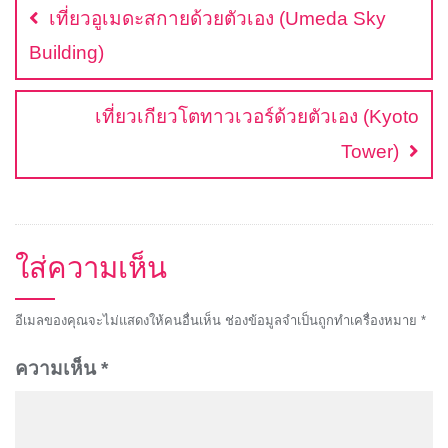
เรื่อง
o
i
e
A
r
เที่ยวอูเมดะสกายด้วยตัวเอง (Umeda Sky
o
n
r
p
e
k
k
p
s
Building)
t
เที่ยวเกียวโตทาวเวอร์ด้วยตัวเอง (Kyoto
Tower)
ใส่ความเห็น
อีเมลของคุณจะไม่แสดงให้คนอื่นเห็น
ช่องข้อมูลจำเป็นถูกทำเครื่องหมาย
*
ความเห็น
*