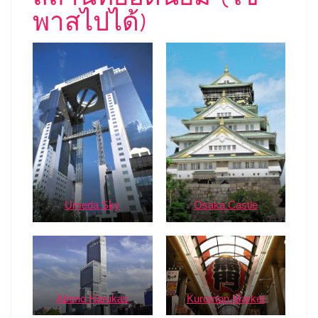
พาสไปได้)
Umeda Sky
Osaka Castle
Abeno Harukas
Kuromon Market