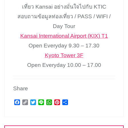
เที่ยว Kansai อย่างมั่นใจไปกับ KTIC
สอบถามข้อมูลท่องเที่ยว / PASS / WIFI /
Day Tour
Kansai International Airport (KIX) T1
Open Everyday 9.30 – 17.30
Kyoto Tower 3F
Open Everyday 10.00 – 17.00
Share
F
C
T
L
W
P
S
a
o
w
i
h
i
h
c
p
i
n
a
n
a
แนะแนว
e
y
t
e
t
t
r
b
L
t
s
e
e