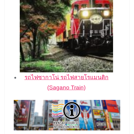
รถไฟซากาโน่ รถไฟสายโรแมนติก
(Sagano Train)