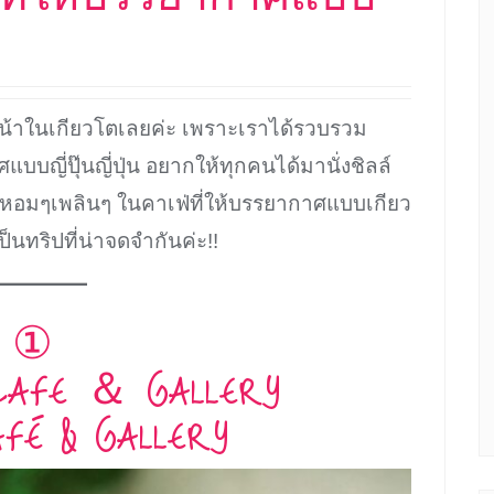
น้าในเกียวโตเลยค่ะ เพราะเราได้รวบรวม
บบญี่ปุ๊นญี่ปุ่น อยากให้ทุกคนได้มานั่งชิลล์
ฟหอมๆเพลินๆ ในคาเฟ่ที่ให้บรรยากาศแบบเกียว
นทริปที่น่าจดจำกันค่ะ!!
①
E ＆ GALLERY
AFÉ & GALLERY