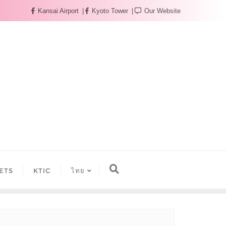
Kansai Airport
Kyoto Tower
Our Website
ETS
KTIC
ไทย