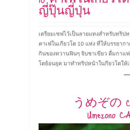
ญี่ปุ๊นญี่ปุ่น
เตรียมเซฟไว้เป็นลายแทงสำหรับทริปห
คาเฟ่ในเกียวโต 10 แห่ง ที่ให้บรรยากาศแ
กินของหวานฟินๆ จิบชาเขียว ดื่มกาแ
โตย้อนยุค มาทำทริปหน้าในกียวโตให้เป็
うめぞの CAF
Umezono C