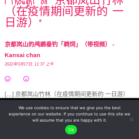
1 thought on “
京都岚山竹林
（在疫情期间更新的 一
日游）
”
京都岚山的鸬鹚垂钓「鹈饲」（带视频） -
Kansai chan
2022年3月17日, 11:37 上午
[…] 京都岚山竹林（在疫情期间更新的 一日游）
[…]
To give you the best possible user experience, this
We use cookies to ensure that we give you the best
experience on our website. If you continue to use this site we
site uses cookies. By continuing to browse the site,
Accept
will assume that you are happy with it.
回复
you agree to our use of cookies as described in our
Ok
Privacy Policy
.