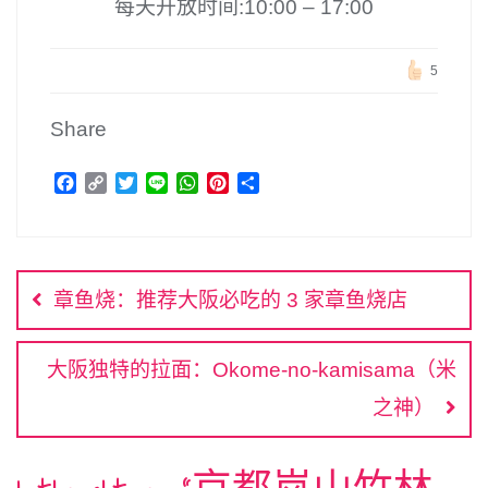
每天开放时间:10:00 – 17:00
5
Share
F
C
T
L
W
P
分
a
o
w
i
h
i
享
c
p
i
n
a
n
文
e
y
t
e
t
t
b
L
t
s
e
章
o
i
e
A
r
章鱼烧：推荐大阪必吃的 3 家章鱼烧店
o
n
r
p
e
导
k
k
p
s
航
t
大阪独特的拉面：Okome-no-kamisama（米
之神）