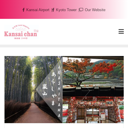
Skip
Kansai Airport
Kyoto Tower
Our Website
to
content