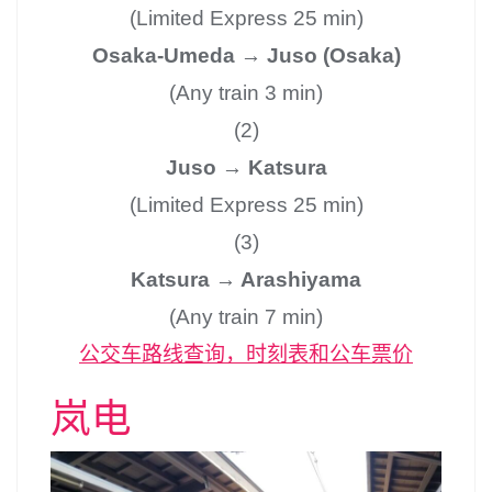
(Limited Express 25 min)
Osaka-Umeda → Juso (Osaka)
(Any train 3 min)
(2)
Juso → Katsura
(Limited Express 25 min)
(3)
Katsura → Arashiyama
(Any train 7 min)
公交车路线查询，时刻表和公车票价
岚电