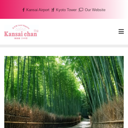
Skip
Kansai Airport
Kyoto Tower
Our Website
to
content