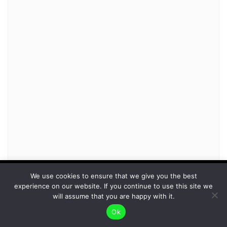
To give you the best possible user experience, this
We use cookies to ensure that we give you the best
experience on our website. If you continue to use this site we
site uses cookies. By continuing to browse the site,
Accept
will assume that you are happy with it.
you agree to our use of cookies as described in our
Ok
Privacy Policy
.