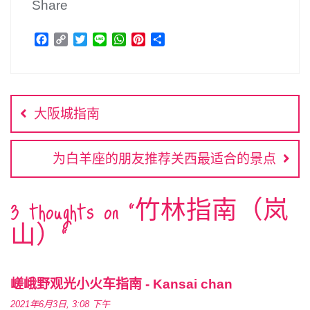
Share
F
C
T
L
W
P
分
a
o
w
i
h
i
享
c
p
i
n
a
n
文
e
y
t
e
t
t
b
L
t
s
e
章
o
i
e
A
r
大阪城指南
o
n
r
p
e
导
k
k
p
s
航
t
为白羊座的朋友推荐关西最适合的景点
3 thoughts on “
竹林指南（岚
山）
”
嵯峨野观光小火车指南 - Kansai chan
2021年6月3日, 3:08 下午