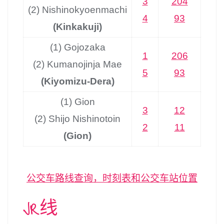
3
204
(2) Nishinokyoenmachi
4
93
(Kinkakuji)
(1) Gojozaka
1
206
(2) Kumanojinja Mae
5
93
(Kiyomizu-Dera)
(1) Gion
3
12
(2) Shijo Nishinotoin
2
11
(Gion)
公交车路线查询，时刻表和公交车站位置
JR线