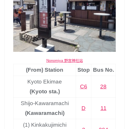
Nonomiya 野宫神社站
(From) Station
Stop
Bus No.
Kyoto Ekimae
C6
28
(Kyoto sta.)
Shijo-Kawaramachi
D
11
(Kawaramachi)
(1) Kinkakujimichi