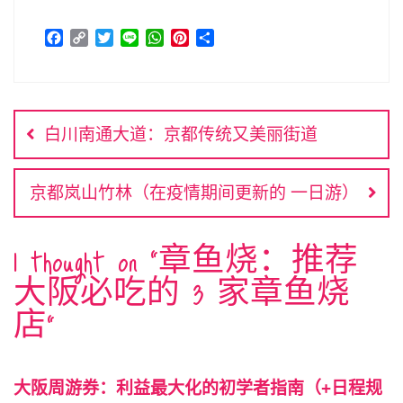
F
C
T
L
W
P
分
a
o
w
i
h
i
享
c
p
i
n
a
n
文
e
y
t
e
t
t
b
L
t
s
e
章
o
i
e
A
r
白川南通大道：京都传统又美丽街道
o
n
r
p
e
导
k
k
p
s
航
t
京都岚山竹林（在疫情期间更新的 一日游）
1 thought on “
章鱼烧：推荐
大阪必吃的 3 家章鱼烧
店
”
大阪周游券：利益最大化的初学者指南（+日程规