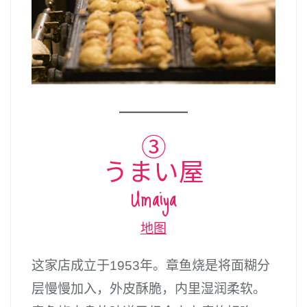
③
うまい屋
Umaiya
地图
这家店成立于1953年。章鱼烧是将面糊分
层慢慢加入，外皮酥脆，内里湿润柔软。