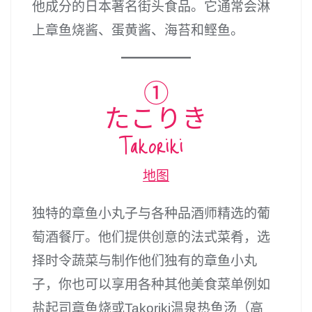
他成分的日本著名街头食品。它通常会淋
上章鱼烧酱、蛋黄酱、海苔和鲣鱼。
①
たこりき
Takoriki
地图
独特的章鱼小丸子与各种品酒师精选的葡
萄酒餐厅。他们提供创意的法式菜肴，选
择时令蔬菜与制作他们独有的章鱼小丸
子，你也可以享用各种其他美食菜单例如
盐起司章鱼烧或Takoriki温泉热鱼汤（高