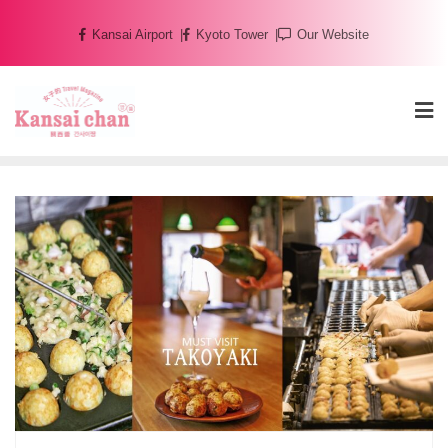
Skip
Kansai Airport
Kyoto Tower
Our Website
to
content