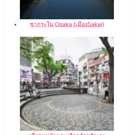
ซากุระใน Osaka (เมืองSakai)