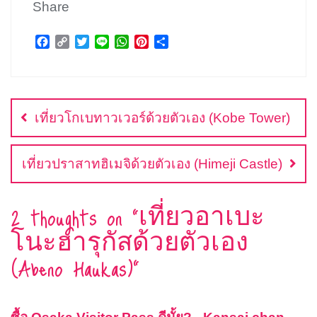
Share
F
C
T
L
W
P
S
a
o
w
i
h
i
h
c
p
i
n
a
n
a
แนะแนว
e
y
t
e
t
t
r
b
L
t
s
e
e
เรื่อง
o
i
e
A
r
เที่ยวโกเบทาวเวอร์ด้วยตัวเอง (Kobe Tower)
o
n
r
p
e
k
k
p
s
t
เที่ยวปราสาทฮิเมจิด้วยตัวเอง (Himeji Castle)
2 thoughts on “
เที่ยวอาเบะ
โนะฮารุกัสด้วยตัวเอง
(Abeno Haukas)
”