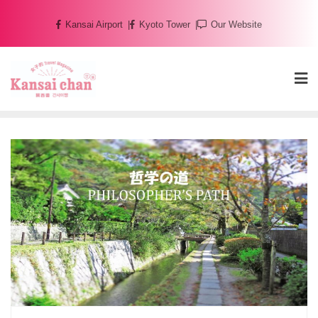
Skip
Kansai Airport
Kyoto Tower
Our Website
to
content