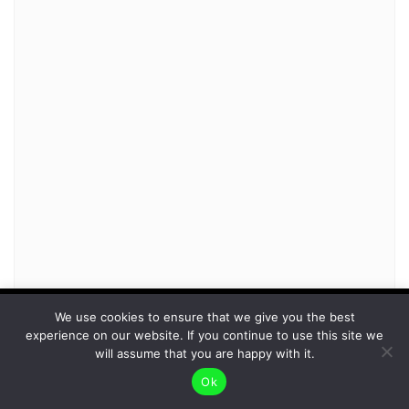
To give you the best possible user experience, this
We use cookies to ensure that we give you the best
experience on our website. If you continue to use this site we
site uses cookies. By continuing to browse the site,
Accept
will assume that you are happy with it.
you agree to our use of cookies as described in our
Ok
Privacy Policy
.