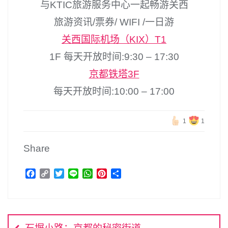
与KTIC旅游服务中心一起畅游关西
旅游资讯/票券/ WIFI /一日游
关西国际机场（KIX）T1
1F 每天开放时间:9:30 – 17:30
京都铁塔3F
每天开放时间:10:00 – 17:00
1
1
Share
F
C
T
L
W
P
分
a
o
w
i
h
i
享
c
p
i
n
a
n
文
e
y
t
e
t
t
b
L
t
s
e
章
o
i
e
A
r