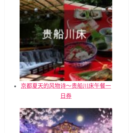
京都夏天的风物诗～贵船川床午餐一
日券