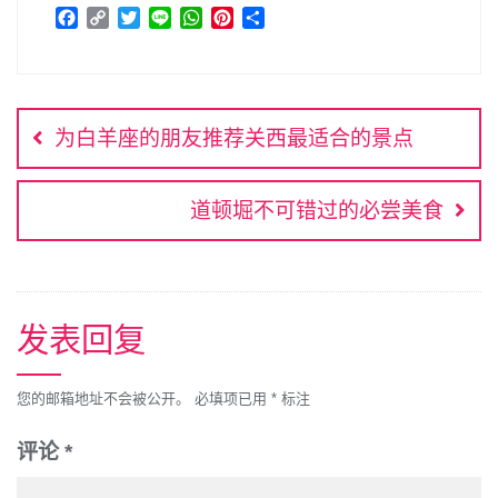
F
C
T
L
W
P
分
a
o
w
i
h
i
享
c
p
i
n
a
n
文
e
y
t
e
t
t
b
L
t
s
e
章
o
i
e
A
r
为白羊座的朋友推荐关西最适合的景点
o
n
r
p
e
导
k
k
p
s
航
t
道顿堀不可错过的必尝美食
发表回复
您的邮箱地址不会被公开。
必填项已用
*
标注
评论
*