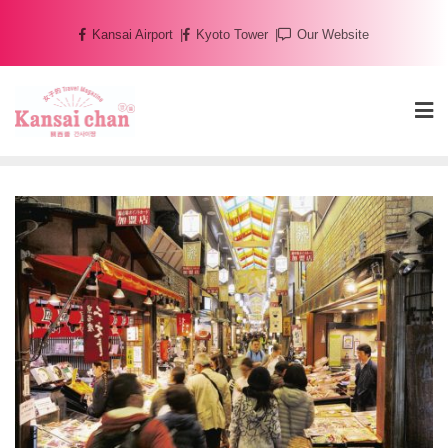
Skip
Kansai Airport
Kyoto Tower
Our Website
to
content