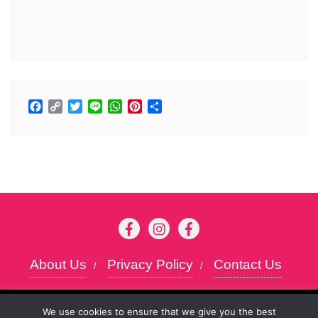
Facebook
Copy
Twitter
Line
WhatsApp
Pinterest
Share
Link
About Us
Privacy Policy
Contact Us
Copyright ©2026 Kansai chan . All rights
To give you the best possible user experience, this
We use cookies to ensure that we give you the best