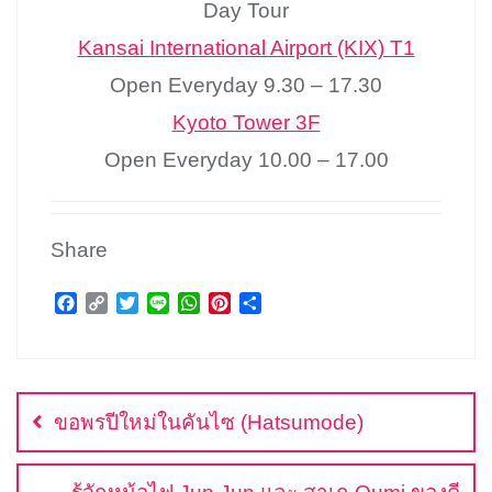
Day Tour
Kansai International Airport (KIX) T1
Open Everyday 9.30 – 17.30
Kyoto Tower 3F
Open Everyday 10.00 – 17.00
Share
F
C
T
L
W
P
S
a
o
w
i
h
i
h
c
p
i
n
a
n
a
แนะแนว
e
y
t
e
t
t
r
b
L
t
s
e
e
เรื่อง
o
i
e
A
r
ขอพรปีใหม่ในคันไซ (Hatsumode)
o
n
r
p
e
k
k
p
s
t