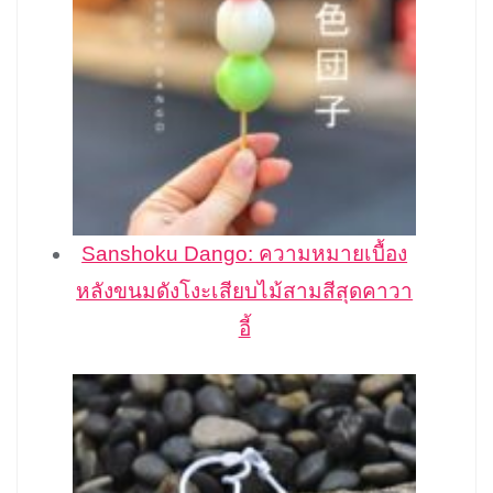
Sanshoku Dango: ความหมายเบื้อง
หลังขนมดังโงะเสียบไม้สามสีสุดคาวา
อี้