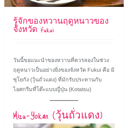
รู้จักของหวานฤดูหนาวของ
จังหวัด Fukui
วันนี้ขอแนะนำของหวานที่ควรลองในช่วง
ฤดูหนาวเป็นอย่างยิ่งของจังหวัด Fukui คือ มิ
ซุโยกัง (วุ้นถั่วแดง) ที่มักรับประทานกับ
ไอศกรีมที่โต๊ะแบบญี่ปุ่น (Kotatsu)
Mizu-Yokan (วุ้นถั่วแดง)