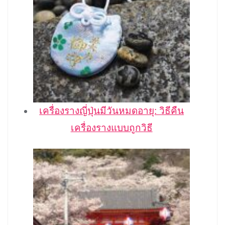
เครื่องรางญี่ปุ่นมีวันหมดอายุ: วิธีคืน
เครื่องรางแบบถูกวิธี