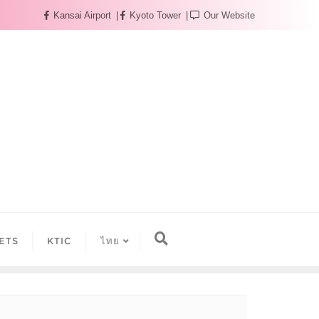
Kansai Airport
Kyoto Tower
Our Website
ETS
KTIC
ไทย