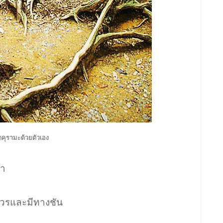
ัดคุรามะด้วยตัวเอง
ขา
ควรและมีทางชัน