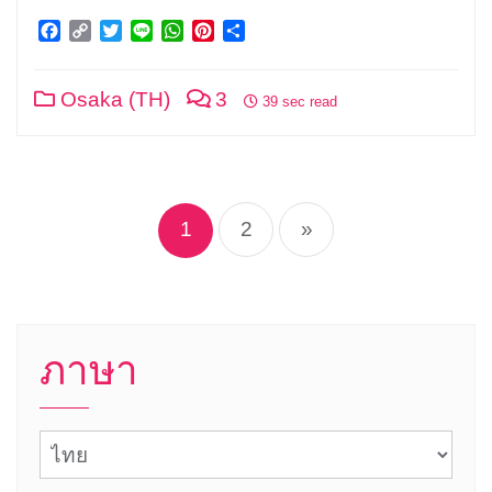
Facebook
Copy
Twitter
Line
WhatsApp
Pinterest
Share
Link
Osaka (TH)
3
39 sec read
แนะแนว
เรื่อง
1
2
»
ภาษา
ภาษา