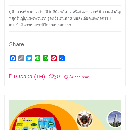
คู่มือการเที่ยวศาลเจ้าสุมิโยชิด้วยตัวเอง หนึ่งในศาลเจ้าที่มีความสำคัญ
ที่สุดในญี่ปุ่นฝั่งตะวันตก รู้จักวิํธีเดินทางแบบละเอียดและกิจกรรม
แนะนำที่ควรทำหากมีโอกาสมาสักการะ
Share
Facebook
Copy
Twitter
Line
WhatsApp
Pinterest
Share
Link
Osaka (TH)
0
34 sec read