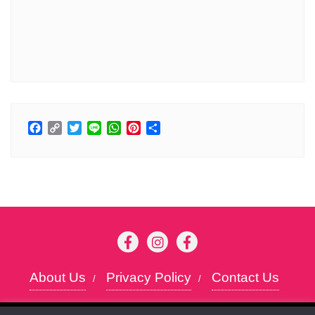
Facebook
Copy
Twitter
Line
WhatsApp
Pinterest
Share
Link
About Us
Privacy Policy
Contact Us
Copyright ©2026 Kansai chan . All rights