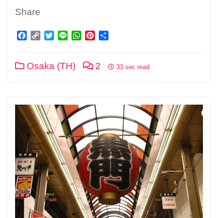
Share
Facebook
Copy
Twitter
Line
WhatsApp
Pinterest
Share
Link
Osaka (TH)
2
33 sec read