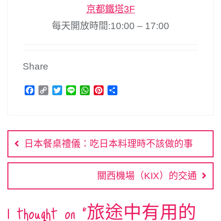
京都鐵塔3F
每天開放時間:10:00 – 17:00
Share
F
C
T
L
W
P
分
a
o
w
i
h
i
享
c
p
i
n
a
n
文
e
y
t
e
t
t
b
L
t
s
e
章
o
i
e
A
r
日本餐桌禮儀：吃日本料理時不該做的事
o
n
r
p
e
導
k
k
p
s
覽
t
關西機場（KIX）的交通
1 thought on “
旅途中有用的