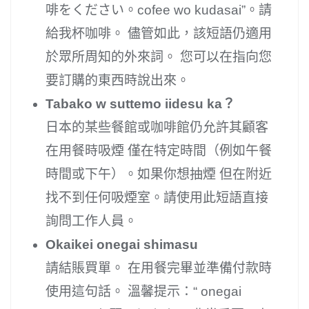
啡をください。cofee wo kudasai”。請
給我杯咖啡。 儘管如此，該短語仍適用
於眾所周知的外來詞。 您可以在指向您
要訂購的東西時說出來。
Tabako w suttemo iidesu ka？
日本的某些餐館或咖啡館仍允許其顧客
在用餐時吸煙 僅在特定時間（例如午餐
時間或下午）。如果你想抽煙 但在附近
找不到任何吸煙室。請使用此短語直接
詢問工作人員。
Okaikei onegai shimasu
請結賬買單。 在用餐完畢並準備付款時
使用這句話。 溫馨提示：“ onegai