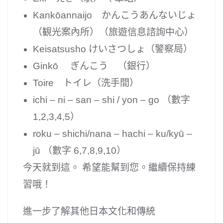
Kankōannaijo かんこうあんないじょ
（観光案內所）（旅遊信息諮詢中心）
Keisatsusho けいさつしょ（警察局）
Ginkō ぎんこう （銀行）
Toire トイレ（洗手間）
ichi – ni – san – shi / yon – go （數字
1,2,3,4,5）
roku – shichi/nana – hach​​i – ku/kyū –
jū （數字 6,7,8,9,10）
今天就到這。 希望能幫到您。繼續保持練
習哦！
進一步了解其他日本文化和傳統