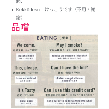
起）
Kekkōdesu けっこうです（不用，謝
謝）
品嚐