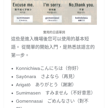
實用的日語單詞
這些是進入機場後您可以使用的基本短
語。 從簡單的開始入門，是熟悉該語言的
第一步。
Konnichiwaこんにちは（你好）
Sayōnara さよなら（再見）
Arigatō ありがとう（謝謝）
Sumimasen すみません（不好意思）
Gomennasai ごめんなさい（對不