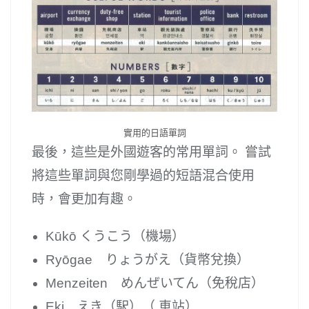
實用的日語單詞
最後，這些是外國遊客的常用單詞。 嘗試
將這些單詞與您剛學過的短語混合使用
時，會更加有趣。
Kūkō くうこう（機場）
Ryōgae りょうがえ（貨幣兌換）
Menzeiten めんぜいてん（免稅店）
Eki えき（駅）（ 車站）