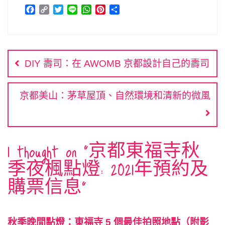
F
C
T
L
W
P
分
a
o
w
i
h
i
享
c
p
i
n
a
n
文
e
y
t
e
t
t
b
L
t
s
e
章
o
i
e
A
r
DIY 壽司：在 AWOMB 京都設計自己的壽司
o
n
r
p
e
導
k
k
p
s
覽
t
京都美山：茅草屋頂、自然環境和清新的微風
1 thought on “
京都東福寺秋
季夜楓點燈: 2021年預約及
購票信息
”
秋季晚間點燈：東福寺 5 個最佳拍照地點（附影