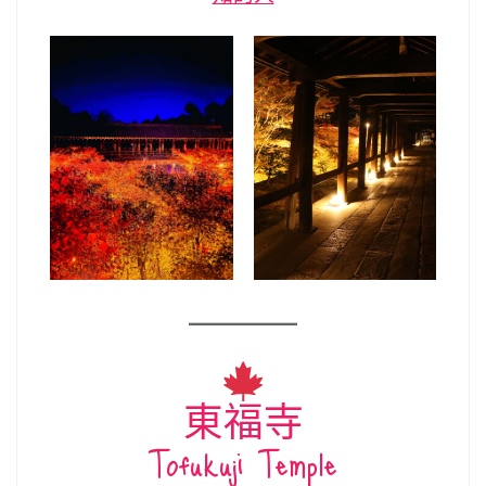
東福寺
Tofukuji Temple