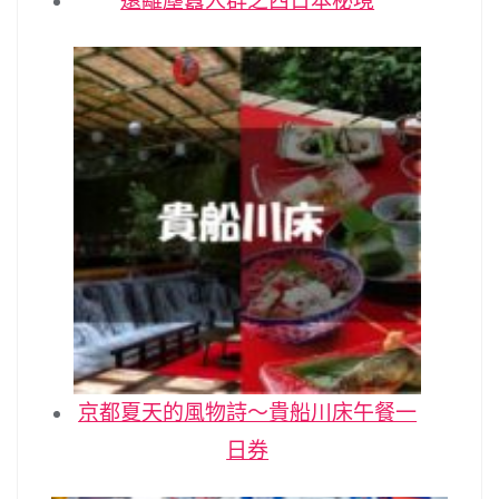
遠離塵囂人群之西日本秘境
京都夏天的風物詩～貴船川床午餐一
日券