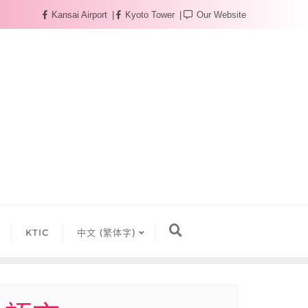
Kansai Airport
Kyoto Tower
Our Website
KTIC
中文 (繁体字)