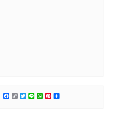
Facebook
Copy
Twitter
Line
WhatsApp
Pinterest
分
Link
享