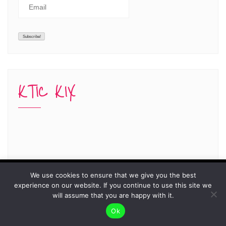
KTIC KIX
To give you the best possible user experience, this
We use cookies to ensure that we give you the best
experience on our website. If you continue to use this site we
site uses cookies. By continuing to browse the site,
Accept
will assume that you are happy with it.
you agree to our use of cookies as described in our
Ok
Privacy Policy
.