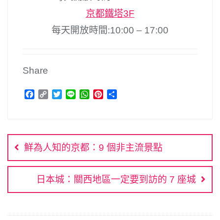
京都鐵塔3F
每天開放時間:10:00 – 17:00
Share
F
C
T
L
W
P
分
a
o
w
i
h
i
享
c
p
i
n
a
n
文
e
y
t
e
t
t
b
L
t
s
e
章
o
i
e
A
r
鮮為人知的京都：9 個非主流景點
o
n
r
p
e
導
k
k
p
s
覽
t
日本城：關西地區一定要到訪的 7 座城