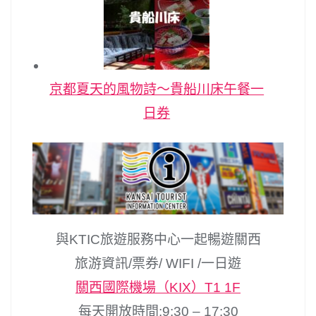
京都夏天的風物詩～貴船川床午餐一
日券
與KTIC旅遊服務中心一起暢遊關西
旅游資訊/票券/ WIFI /一日遊
關西國際機場（KIX）T1 1F
每天開放時間:9:30 – 17:30