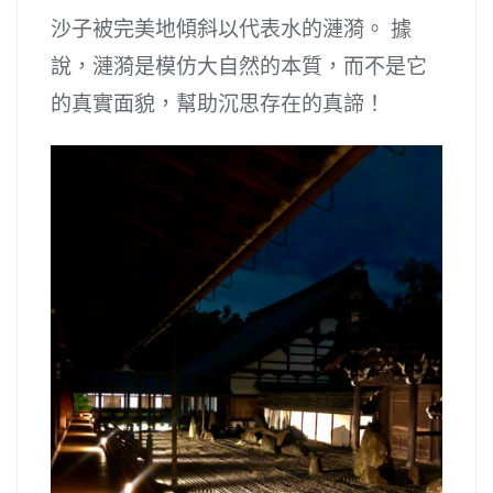
沙子被完美地傾斜以代表水的漣漪。 據
說，漣漪是模仿大自然的本質，而不是它
的真實面貌，幫助沉思存在的真諦！