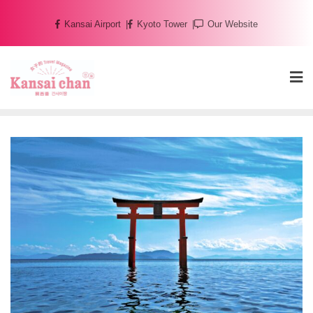
Skip
Kansai Airport
Kyoto Tower
Our Website
to
content