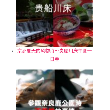
京都夏天的风物诗～贵船川床午餐一
日券