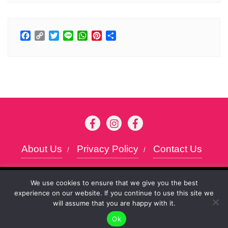
Facebook
Copy
Twitter
Line
WhatsApp
Pinterest
分
Link
享
About Us
Privacy Policy
Contact Us
Copyright ©2026 Kansai chan . All rights
To give you the best possible user experience, this
We use cookies to ensure that we give you the best
reserved.
Powered by
WordPress
&
Designed
experience on our website. If you continue to use this site we
site uses cookies. By continuing to browse the site,
Accept
will assume that you are happy with it.
you agree to our use of cookies as described in our
by
Bizberg Themes
Ok
Privacy Policy
.