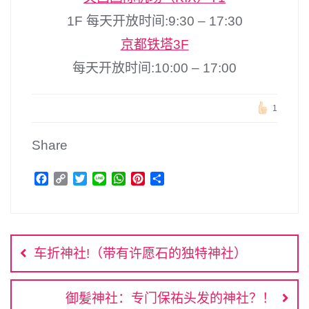
1F 每天开放时间:9:30 – 17:30
京都铁塔3F
每天开放时间:10:00 – 17:00
1
Share
F
C
T
L
W
P
分
a
o
w
i
h
i
享
c
p
i
n
a
n
文
e
y
t
e
t
t
b
L
t
s
e
章
o
i
e
A
r
车折神社!（带有许愿石的独特神社）
o
n
r
p
e
导
k
k
p
s
航
t
御髪神社：专门保祐头发的神社？！