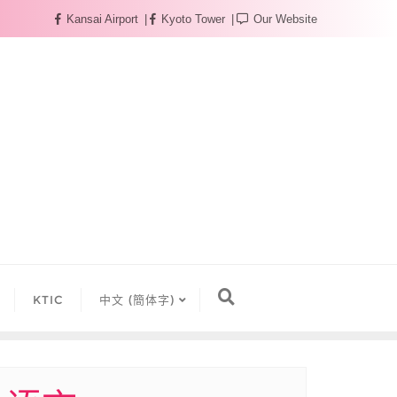
Kansai Airport
Kyoto Tower
Our Website
KTIC
中文 (簡体字)