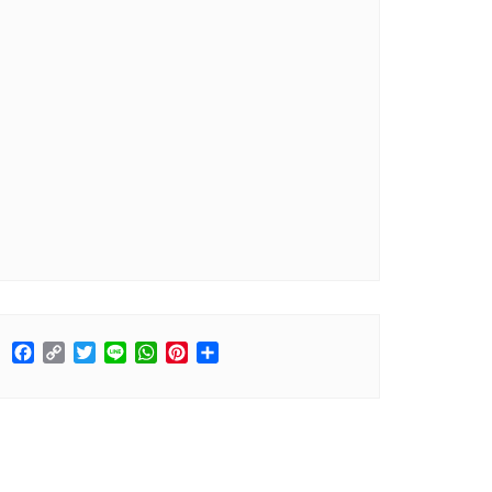
Facebook
Copy
Twitter
Line
WhatsApp
Pinterest
分
Link
享