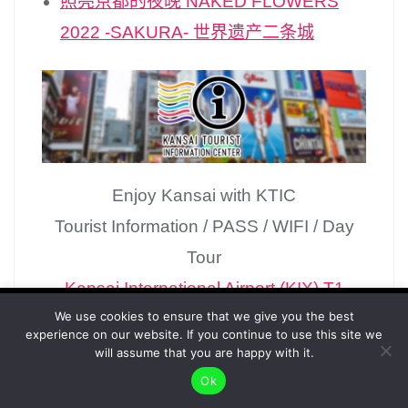
照亮京都的夜晚 NAKED FLOWERS
2022 -SAKURA- 世界遗产二条城
Enjoy Kansai with KTIC
Tourist Information / PASS / WIFI / Day
Tour
Kansai International Airport (KIX) T1
To give you the best possible user experience, this
We use cookies to ensure that we give you the best
Open Everyday 9.30 – 17.30
experience on our website. If you continue to use this site we
site uses cookies. By continuing to browse the site,
Kyoto Tower 3F
Accept
will assume that you are happy with it.
you agree to our use of cookies as described in our
Open Everyday 10.00 – 17.00
Ok
Privacy Policy
.