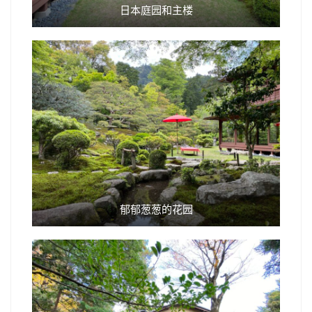
日本庭园和主楼
郁郁葱葱的花园