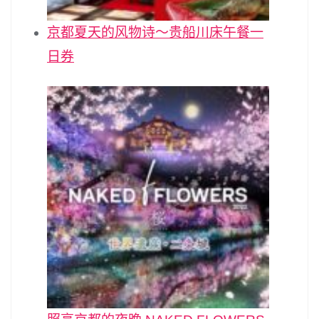
京都夏天的风物诗～贵船川床午餐一
日券