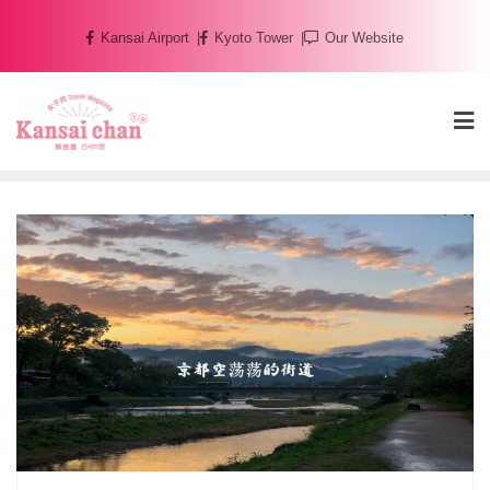
Skip
Kansai Airport
Kyoto Tower
Our Website
to
content