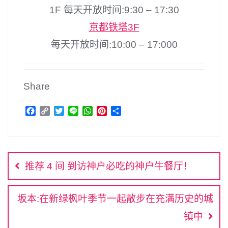
1F 每天开放时间:9:30 – 17:30
京都铁塔3F
每天开放时间:10:00 – 17:000
Share
F
C
T
L
W
P
分
a
o
w
i
h
i
享
c
p
i
n
a
n
文
e
y
t
e
t
t
b
L
t
s
e
章
o
i
e
A
r
推荐 4 间 到访神户必吃的神户牛餐厅！
o
n
r
p
e
导
k
k
p
s
航
t
坂本:在新绿枫叶季节一起散步在充满历史的城
镇中