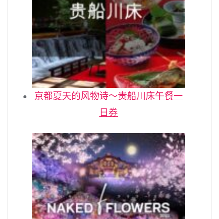
京都夏天的风物诗～贵船川床午餐一
日券