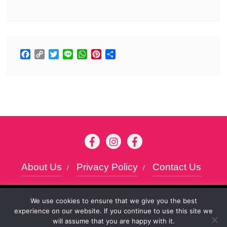
Facebook
Copy
Twitter
Line
WhatsApp
Pinterest
分
Link
享
About Us
Privacy Policy
Contact Us
Copyright ©2026 Kansai chan . All rights
To give you the best possible user experience, this
We use cookies to ensure that we give you the best
reserved.
Powered by
WordPress
&
Designed
experience on our website. If you continue to use this site we
site uses cookies. By continuing to browse the site,
Accept
will assume that you are happy with it.
you agree to our use of cookies as described in our