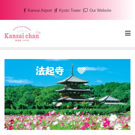
Skip
Kansai Airport
Kyoto Tower
Our Website
to
content