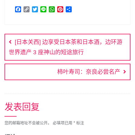
F
C
T
L
W
P
分
a
o
w
i
h
i
享
c
p
i
n
a
n
文
e
y
t
e
t
t
b
L
t
s
e
章
o
i
e
A
r
[日本关西] 边享受日本茶和日本酒，边环游
o
n
r
p
e
导
k
k
p
s
世界遗产 3 座神山的短途旅行
航
t
柿叶寿司：奈良必尝名产
发表回复
您的邮箱地址不会被公开。
必填项已用
*
标注