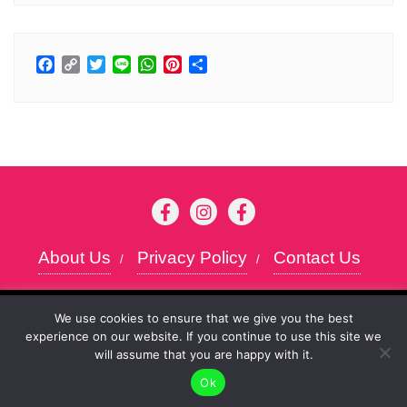
Facebook
Copy
Twitter
Line
WhatsApp
Pinterest
分
Link
享
About Us
Privacy Policy
Contact Us
Copyright ©2026 Kansai chan . All rights
To give you the best possible user experience, this
We use cookies to ensure that we give you the best
reserved.
Powered by
WordPress
&
Designed
experience on our website. If you continue to use this site we
site uses cookies. By continuing to browse the site,
Accept
will assume that you are happy with it.
you agree to our use of cookies as described in our
by
Bizberg Themes
Ok
Privacy Policy
.