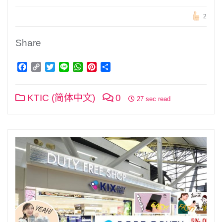
2
Share
Facebook
Copy
Twitter
Line
WhatsApp
Pinterest
分
Link
享
KTIC (简体中文)
0
27 sec read