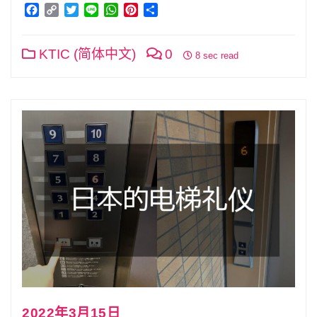
Facebook
Copy
Twitter
Line
WhatsApp
Pinterest
分
Link
享
KTIC (简体中文)
0
8 sec read
2022年3月15日