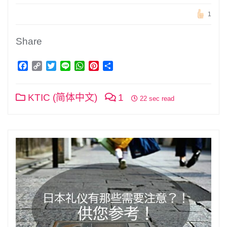
1
Share
Facebook
Copy
Twitter
Line
WhatsApp
Pinterest
分
Link
享
KTIC (简体中文)
1
22 sec read