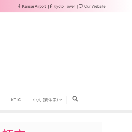
Kansai Airport
Kyoto Tower
Our Website
KTIC
中文 (繁体字)