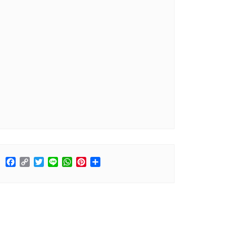
Facebook
Copy
Twitter
Line
WhatsApp
Pinterest
分
Link
享