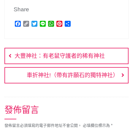
Share
F
C
T
L
W
P
分
a
o
w
i
h
i
享
c
p
i
n
a
n
文
e
y
t
e
t
t
b
L
t
s
e
章
o
i
e
A
r
大豐神社：有老鼠守護者的稀有神社
o
n
r
p
e
導
k
k
p
s
覽
t
車折神社!（帶有許願石的獨特神社）
發佈留言
發佈留言必須填寫的電子郵件地址不會公開。
必填欄位標示為
*