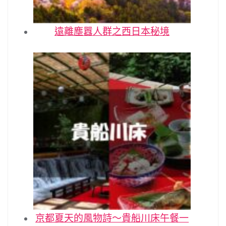
遠離塵囂人群之西日本秘境
京都夏天的風物詩～貴船川床午餐一