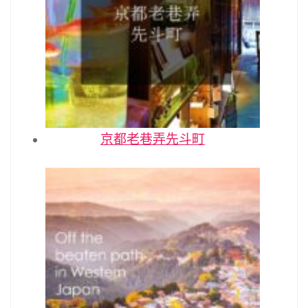
京都老巷弄先斗町