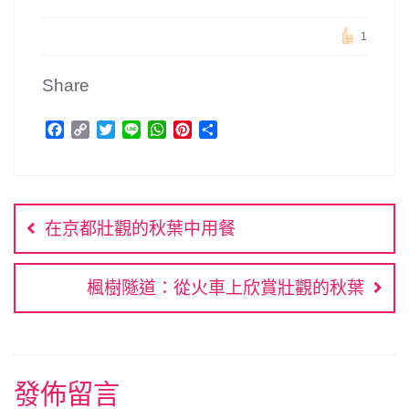
1
Share
F
C
T
L
W
P
分
a
o
w
i
h
i
享
c
p
i
n
a
n
文
e
y
t
e
t
t
b
L
t
s
e
章
o
i
e
A
r
在京都壯觀的秋葉中用餐
o
n
r
p
e
導
k
k
p
s
覽
t
楓樹隧道：從火車上欣賞壯觀的秋葉
發佈留言