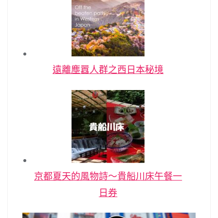
遠離塵囂人群之西日本秘境
京都夏天的風物詩～貴船川床午餐一
日券