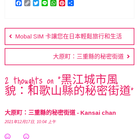
F
C
T
L
W
P
分
a
o
w
i
h
i
享
c
p
i
n
a
n
文
e
y
t
e
t
t
b
L
t
s
e
章
o
i
e
A
r
Mobal SIM 卡讓您在日本輕鬆旅行和生活
o
n
r
p
e
導
k
k
p
s
覽
t
大原町：三重縣的秘密街道
2 thoughts on “
黑江城市風
貌：和歌山縣的秘密街道
”
大原町：三重縣的秘密街道 - Kansai chan
2021年12月17日, 10:04 上午