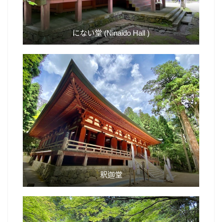
にない堂 (Ninaido Hall )
釈迦堂