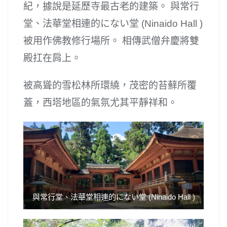
紀，據說是延歷寺最古老的建築。 與常行
堂、法華堂相連的にない堂 (Ninaido Hall )
被用作佛教修行場所。 相傳武僧弁慶將雙
殿扛在肩上。
被高聳的雪松林所環繞，茂密的苔蘚所覆
蓋，西塔地區的氣氛尤其平靜祥和。
與常行堂、法華堂相連的にない堂 (Ninaido Hall )