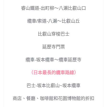
睿山鐵道-出町柳～八瀨比叡山口
纜車/索道-八瀨～比叡山丘
比叡山穿梭巴士
延歷寺門票
纜車-坂本纜車～纜車延歷寺
（日本最長的纜車路線）
巴士-坂本比叡山~坂本纜車
商店、餐廳、咖啡館和花園博物館的折扣