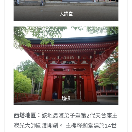
大講堂
鐘樓
西塔地區：
該地最澄弟子暨第2代天台座主
寂光大師圓澄開創。 主樓釋迦堂建於14世