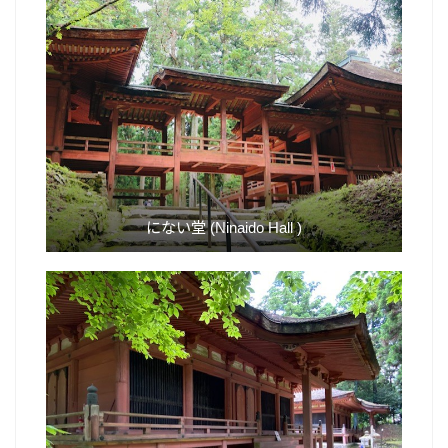
にない堂 (Ninaido Hall )