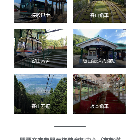
接駁巴士
睿山纜車
睿山索道
睿山鐵道八瀨站
睿山索道
坂本纜車