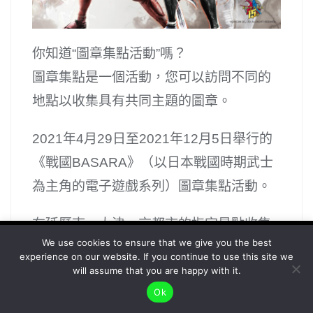
你知道“圖章集點活動”嗎？
圖章集點是一個活動，您可以訪問不同的
地點以收集具有共同主題的圖章。
2021年4月29日至2021年12月5日舉行的
《戰國BASARA》（以日本戰國時期武士
為主角的電子遊戲系列）圖章集點活動。
在延歷寺、大津、京都市的指定景點收集
To give you the best possible user experience, this
We use cookies to ensure that we give you the best
一定數量的圖章後，即可獲得禮品。 除了
experience on our website. If you continue to use this site we
site uses cookies. By continuing to browse the site,
Accept
可以獲得禮物以外，發掘和參觀新的地方
will assume that you are happy with it.
you agree to our use of cookies as described in our
Ok
也會感覺很有趣！
Privacy Policy
.