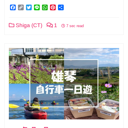
Facebook
Copy
Twitter
Line
WhatsApp
Pinterest
分
Link
享
Shiga (CT)
1
7 sec read