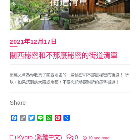
2021年12月17日
關西秘密和不那麼秘密的街道清單
這篇文章為你收集了關西地區的一些秘密和不那麼秘密的街道！ 所
以，如果您到訪大阪或京都，不要忘記參觀附近的這些街道！
Share
Facebook
Copy
Twitter
Line
WhatsApp
Pinterest
分
Link
享
Kyoto (繁體中文)
0
10 sec read