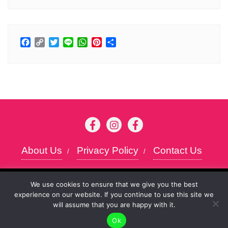
Facebook
Copy
Twitter
Line
WhatsApp
Pinterest
分
Link
享
About Us
Privacy Policy
Contact Us
Copyright ©2026 Kansai chan . All rights
To give you the best possible user experience, this
We use cookies to ensure that we give you the best
reserved.
Powered by
WordPress
&
Designed
experience on our website. If you continue to use this site we
site uses cookies. By continuing to browse the site,
Accept
will assume that you are happy with it.
you agree to our use of cookies as described in our
by
Bizberg Themes
Ok
Privacy Policy
.