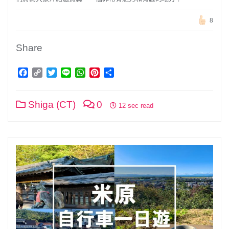
8
Share
Facebook
Copy
Twitter
Line
WhatsApp
Pinterest
分
Link
享
Shiga (CT)
0
12 sec read