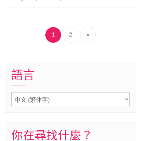
文
章
1
2
»
導
覽
語言
語
言
你在尋找什麼？