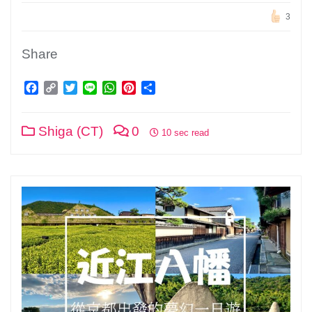
3
Share
Facebook
Copy
Twitter
Line
WhatsApp
Pinterest
分
Link
享
Shiga (CT)
0
10 sec read