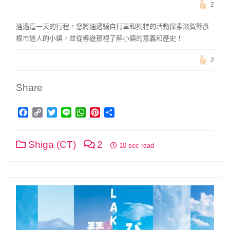
2
通過這一天的行程，您將通過騎自行車和獨特的活動探索滋賀縣彥
根市迷人的小鎮，並從導遊那裡了解小鎮的意義和歷史！
2
Share
Facebook
Copy
Twitter
Line
WhatsApp
Pinterest
分
Link
享
Shiga (CT)
2
10 sec read