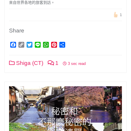
來自世界各地的旅客到訪。
1
Share
Facebook
Copy
Twitter
Line
WhatsApp
Pinterest
分
Link
享
Shiga (CT)
1
3 sec read