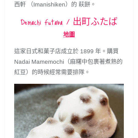
西軒 （Imanishiken）的 萩餅。
Demachi Futaba / 出町ふたば
地圖
這家日式和菓子店成立於 1899 年。購買
Nadai Mamemochi（麻糬中包裹著煮熟的
紅豆）的時候經常需要排隊。