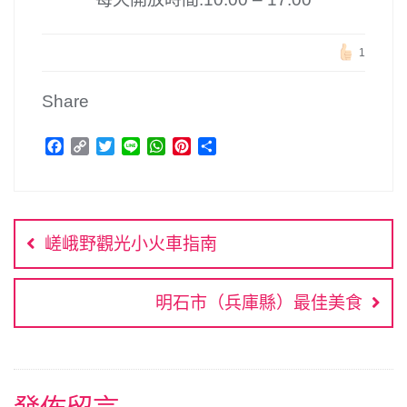
1
Share
F
C
T
L
W
P
分
a
o
w
i
h
i
享
c
p
i
n
a
n
文
e
y
t
e
t
t
b
L
t
s
e
章
o
i
e
A
r
嵯峨野觀光小火車指南
o
n
r
p
e
導
k
k
p
s
覽
t
明石市（兵庫縣）最佳美食