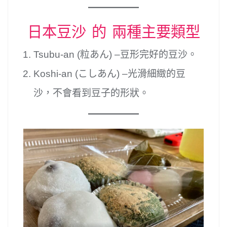
日本豆沙 的 兩種主要類型
Tsubu-an (粒あん) –豆形完好的豆沙。
Koshi-an (こしあん) –光滑細緻的豆
沙，不會看到豆子的形狀。