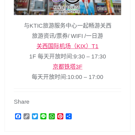
与KTIC旅游服务中心一起畅游关西
旅游资讯/票券/ WIFI /一日游
关西国际机场（KIX）T1
1F 每天开放时间:9:30 – 17:30
京都铁塔3F
每天开放时间:10:00 – 17:00
Share
F
C
T
L
W
P
分
a
o
w
i
h
i
享
c
p
i
n
a
n
e
y
t
e
t
t