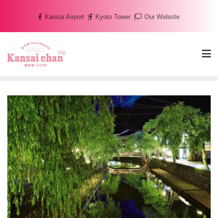
Skip
Kansai Airport
Kyoto Tower
Our Website
to
content