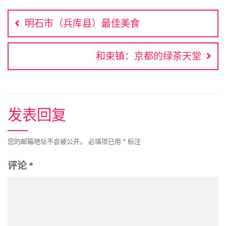
文
b
L
t
s
e
章
o
i
e
A
r
明石市（兵库县）最佳美食
o
n
r
p
e
导
k
k
p
s
航
t
和束镇：京都的绿茶天堂
发表回复
您的邮箱地址不会被公开。
必填项已用
*
标注
评论
*