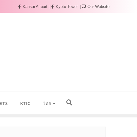
Kansai Airport
Kyoto Tower
Our Website
ETS
KTIC
ไทย