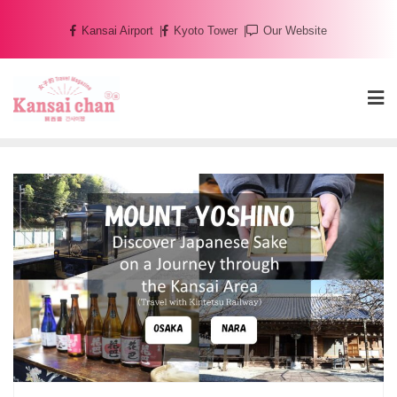
Skip
Kansai Airport
Kyoto Tower
Our Website
to
content