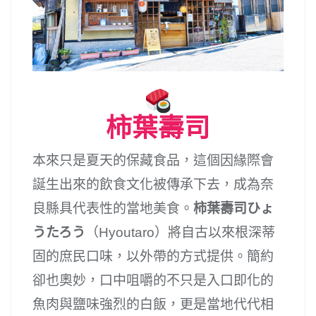
柿葉壽司
本來只是夏天的保藏食品，這個因緣際會
誕生出來的飲食文化被傳承下去，成為奈
良縣具代表性的當地美食。
柿葉壽司ひょ
うたろう
（Hyoutaro）將自古以來根深蒂
固的庶民口味，以外帶的方式提供。簡約
卻也奧妙，口中咀嚼的不只是入口即化的
魚肉與鹽味強烈的白飯，更是當地代代相