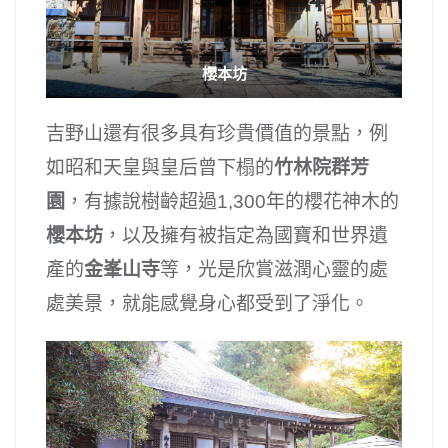
櫻本坊
吉野山還有很多具有珍貴價值的景點，例
如昭和天皇與皇后曾下榻的
竹林院群芳
園
，有據說樹齡超過1,300年的櫻花神木的
櫻本坊
，以及擁有被指定為國寶和世界遺
產的
金峯山寺
等，光是欣賞滋潤心靈的處
處美景，就能感覺身心都受到了淨化。