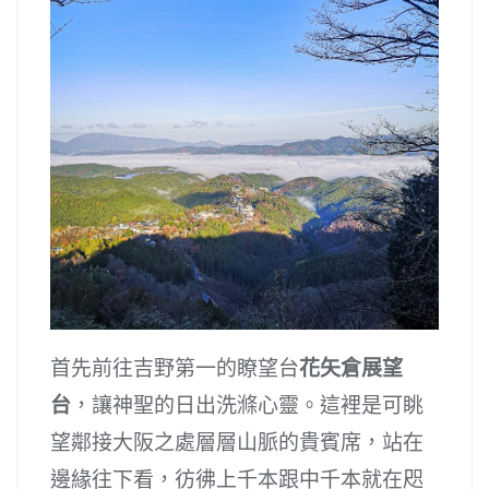
首先前往吉野第一的瞭望台
花矢倉展望
台
，讓神聖的日出洗滌心靈。這裡是可眺
望鄰接大阪之處層層山脈的貴賓席，站在
邊緣往下看，彷彿上千本跟中千本就在咫