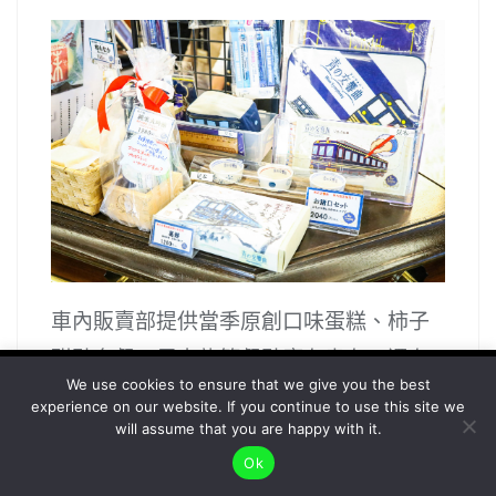
車內販賣部提供當季原創口味蛋糕、柿子
甜點套餐、馬卡龍等餐點應有盡有，還有
To give you the best possible user experience, this
We use cookies to ensure that we give you the best
來自酒藏的奈良當地酒、精釀啤酒等，種
experience on our website. If you continue to use this site we
site uses cookies. By continuing to browse the site,
Accept
will assume that you are happy with it.
類相當豐富。
you agree to our use of cookies as described in our
Ok
Privacy Policy
.