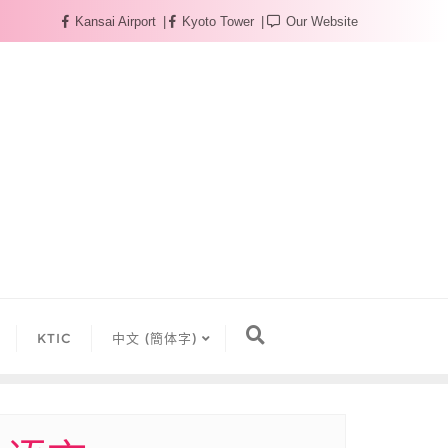
Kansai Airport
Kyoto Tower
Our Website
KTIC
中文 (簡体字)