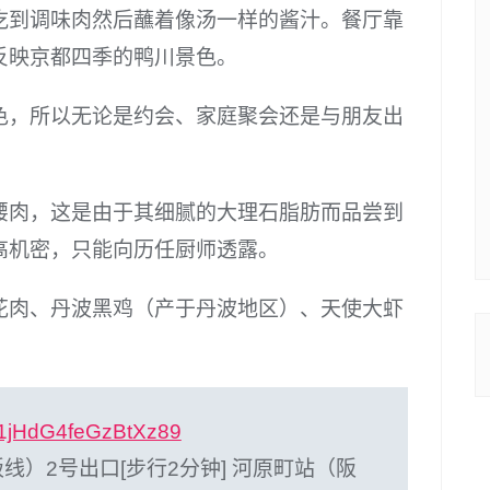
吃到调味肉然后蘸着像汤一样的酱汁。餐厅靠
反映京都四季的鸭川景色。
色，所以无论是约会、家庭聚会还是与朋友出
。
腰肉，这是由于其细腻的大理石脂肪而品尝到
高机密，只能向历任厨师透露。
花肉、丹波黑鸡（产于丹波地区）、天使大虾
W1jHdG4feGzBtXz89
）2号出口[步行2分钟] 河原町站（阪