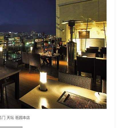
门 天坛 祇园本店