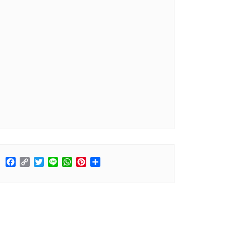
Facebook
Copy
Twitter
Line
WhatsApp
Pinterest
分
Link
享