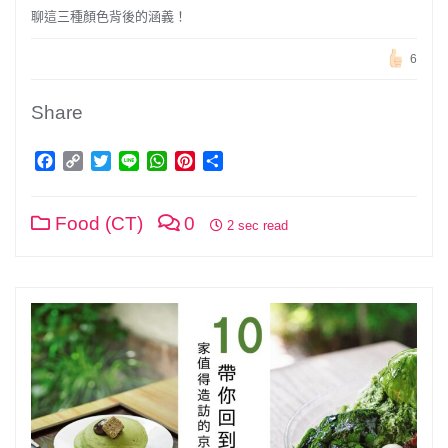
聊這三種顏色背後的涵義！
6
Share
Facebook
Copy
Twitter
Line
WhatsApp
Pinterest
分
Link
享
Food (CT)
0
2 sec read