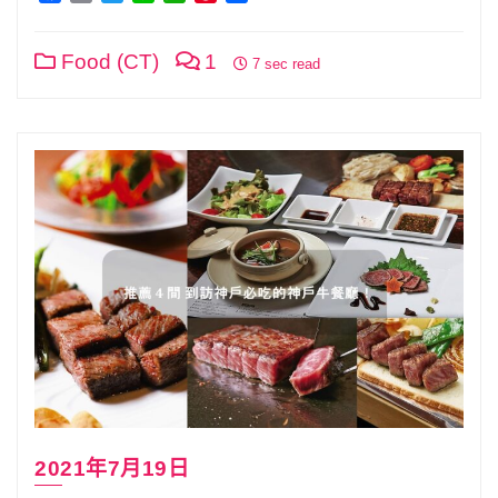
Link
享
Food (CT)
1
7 sec read
2021年7月19日