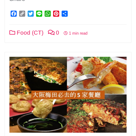
Facebook
Copy
Twitter
Line
WhatsApp
Pinterest
分
Link
享
Food (CT)
0
1 min read