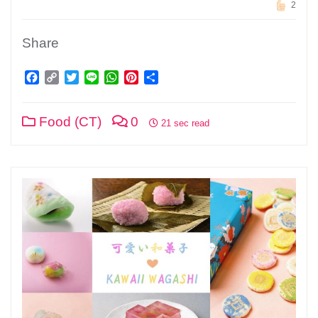
2
Share
Facebook
Copy
Twitter
Line
WhatsApp
Pinterest
分
Link
享
Food (CT)
0
21 sec read