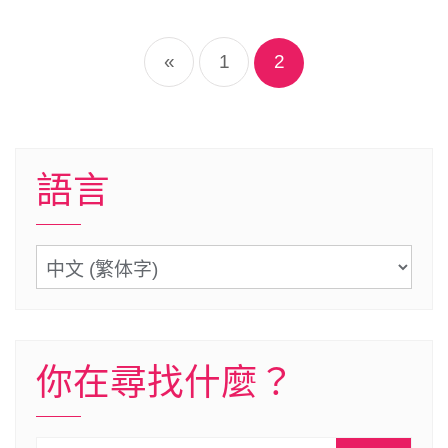
文
章
«
1
2
導
覽
語言
語
言
你在尋找什麼？