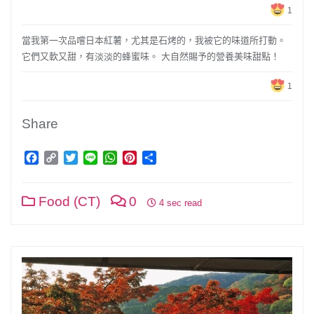
1
當我第一次品嚐日本紅薯，尤其是石烤的，我被它的味道所打動。
它們又軟又甜，有淡淡的蜂蜜味。 大自然賜予的營養美味甜點！
1
Share
Facebook
Copy
Twitter
Line
WhatsApp
Pinterest
分
Link
享
Food (CT)
0
4 sec read